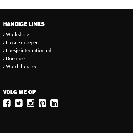
HANDIGE LINKS
Workshops
Lokale groepen
Loesje internationaal
Doe mee
Word donateur
VOLG ME OP
Volg
Volg
Volg
Volg
Volg
Loesje
Loesje
Loesje
Loesje
Loesje
op
op
op
op
op
Facebook
Twitter
Instagram
Pinterest
LinkedIn