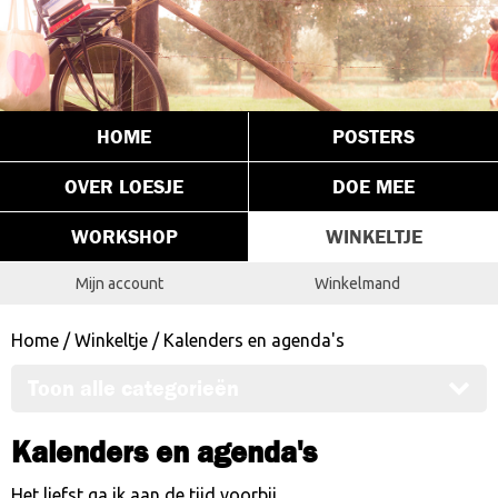
HOME
POSTERS
OVER LOESJE
DOE MEE
WORKSHOP
WINKELTJE
Mijn account
Winkelmand
Home
/
Winkeltje
/ Kalenders en agenda's
Toon alle categorieën
Kalenders en agenda's
Het liefst ga ik aan de tijd voorbij