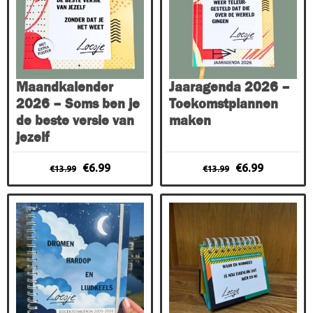
Maandkalender
Jaaragenda 2026 –
2026 – Soms ben je
Toekomstplannen
de beste versie van
maken
jezelf
Oorspronkelijke
Huidige
Oorspronkelijk
Huidige
€
6.99
€
6.99
€
13.99
€
13.99
prijs
prijs
prijs
prijs
was:
is:
was:
is:
€13.99.
€6.99.
€13.99.
€6.99.