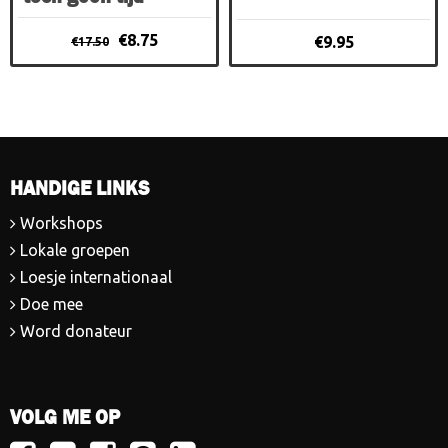
Oorspronkelijke
Huidige
€
8.75
€
9.95
€
17.50
prijs
prijs
was:
is:
€17.50.
€8.75.
HANDIGE LINKS
Workshops
Lokale groepen
Loesje internationaal
Doe mee
Word donateur
VOLG ME OP