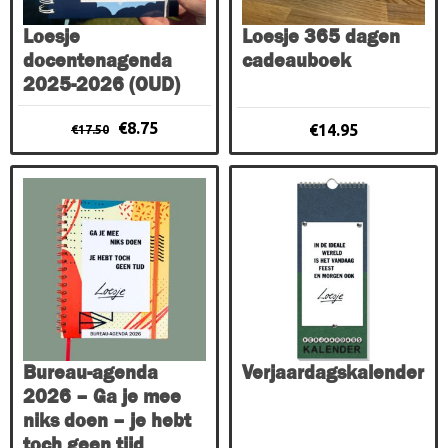
Loesje
Loesje 365 dagen
docentenagenda
cadeauboek
2025-2026 (OUD)
Oorspronkelijke
Huidige
€
8.75
€
14.95
€
17.50
prijs
prijs
was:
is:
€17.50.
€8.75.
Bureau-agenda
Verjaardagskalender
2026 – Ga je mee
niks doen – je hebt
toch geen tijd