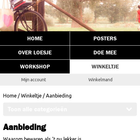
HOME
POSTERS
OVER LOESJE
DOE MEE
WORKSHOP
WINKELTJE
Mijn account
Winkelmand
Home
/
Winkeltje
/ Aanbieding
Toon alle categorieën
Aanbieding
Waarom bewaren als ’t nu lekker is