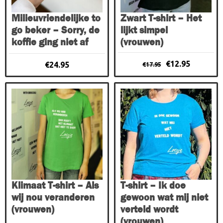
kan
gekozen
Milieuvriendelijke to
Zwart T-shirt – Het
worden
go beker – Sorry, de
lijkt simpel
op
koffie ging niet af
(vrouwen)
de
Oorspronkelijke
Huidige
productpagina
€
12.95
€
24.95
€
17.95
prijs
prijs
was:
is:
Dit
Dit
€17.95.
€12.95.
product
product
heeft
heeft
meerdere
meerdere
variaties.
variaties.
Deze
Deze
optie
optie
kan
kan
gekozen
gekozen
Klimaat T-shirt – Als
T-shirt – Ik doe
worden
worden
wij nou veranderen
gewoon wat mij niet
op
op
(vrouwen)
verteld wordt
de
de
(vrouwen)