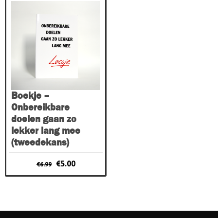
€17.95.
€12.95.
€6.99.
€5.00.
Boekje –
Onbereikbare
doelen gaan zo
lekker lang mee
(tweedekans)
Oorspronkelijke
Huidige
€
5.00
€
6.99
prijs
prijs
was:
is:
€6.99.
€5.00.