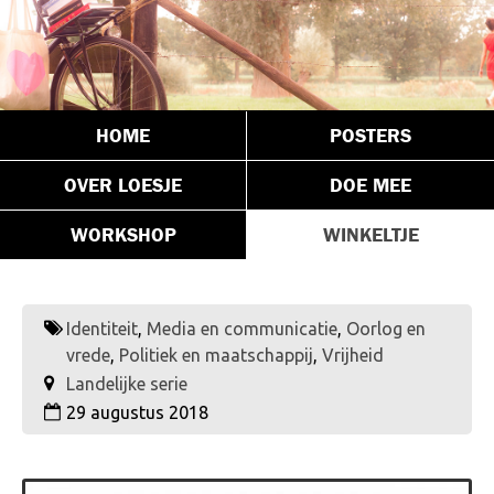
HOME
POSTERS
OVER LOESJE
DOE MEE
WORKSHOP
WINKELTJE
Identiteit
,
Media en communicatie
,
Oorlog en
vrede
,
Politiek en maatschappij
,
Vrijheid
Landelijke serie
29 augustus 2018