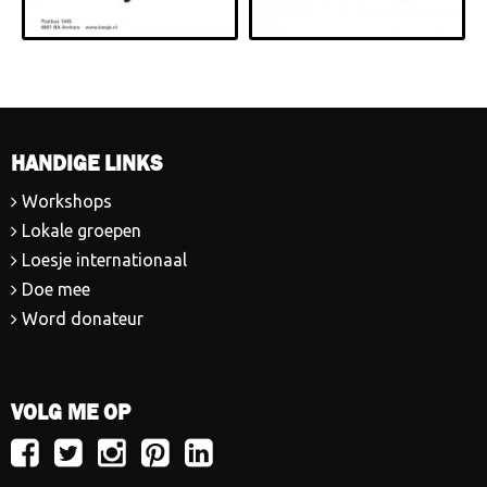
HANDIGE LINKS
Workshops
Lokale groepen
Loesje internationaal
Doe mee
Word donateur
VOLG ME OP
Volg
Volg
Volg
Volg
Volg
Loesje
Loesje
Loesje
Loesje
Loesje