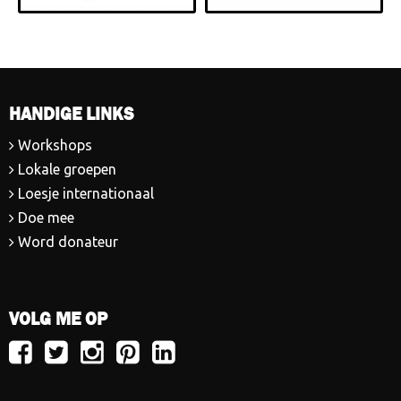
HANDIGE LINKS
Workshops
Lokale groepen
Loesje internationaal
Doe mee
Word donateur
VOLG ME OP
Volg
Volg
Volg
Volg
Volg
Loesje
Loesje
Loesje
Loesje
Loesje