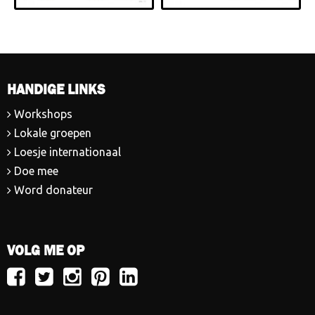
HANDIGE LINKS
Workshops
Lokale groepen
Loesje internationaal
Doe mee
Word donateur
VOLG ME OP
Volg
Volg
Volg
Volg
Volg
Loesje
Loesje
Loesje
Loesje
Loesje