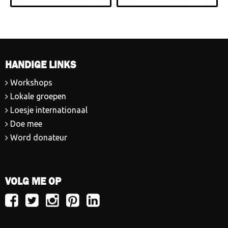
HANDIGE LINKS
Workshops
Lokale groepen
Loesje internationaal
Doe mee
Word donateur
VOLG ME OP
Volg
Volg
Volg
Volg
Volg
Loesje
Loesje
Loesje
Loesje
Loesje