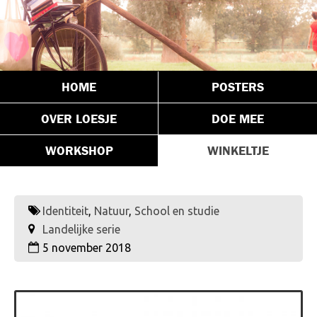
HOME
POSTERS
OVER LOESJE
DOE MEE
WORKSHOP
WINKELTJE
Identiteit
,
Natuur
,
School en studie
Landelijke serie
5 november 2018