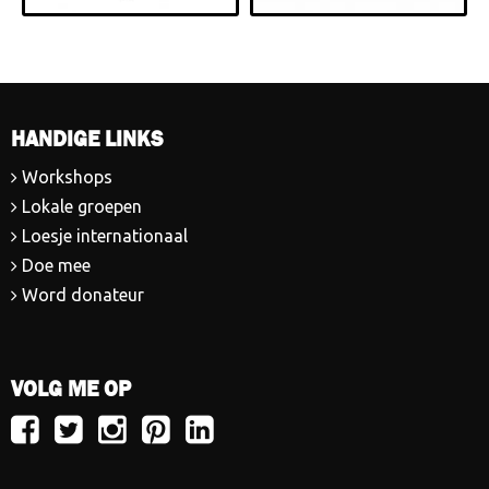
HANDIGE LINKS
Workshops
Lokale groepen
Loesje internationaal
Doe mee
Word donateur
VOLG ME OP
Volg
Volg
Volg
Volg
Volg
Loesje
Loesje
Loesje
Loesje
Loesje