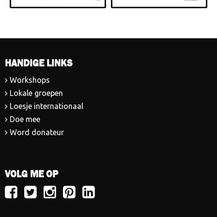
HANDIGE LINKS
Workshops
Lokale groepen
Loesje internationaal
Doe mee
Word donateur
VOLG ME OP
Volg
Volg
Volg
Volg
Volg
Loesje
Loesje
Loesje
Loesje
Loesje