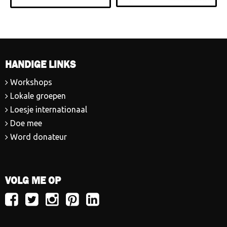
HANDIGE LINKS
Workshops
Lokale groepen
Loesje internationaal
Doe mee
Word donateur
VOLG ME OP
Volg
Volg
Volg
Volg
Volg
Loesje
Loesje
Loesje
Loesje
Loesje