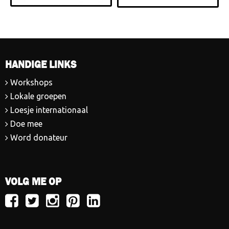
HANDIGE LINKS
Workshops
Lokale groepen
Loesje internationaal
Doe mee
Word donateur
VOLG ME OP
Volg
Volg
Volg
Volg
Volg
Loesje
Loesje
Loesje
Loesje
Loesje