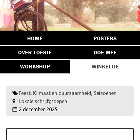
HOME
POSTERS
OVER LOESJE
DOE MEE
WORKSHOP
WINKELTJE
Feest
,
Klimaat en duurzaamheid
,
Seizoenen
Lokale schrijfgroepen
2 december 2025