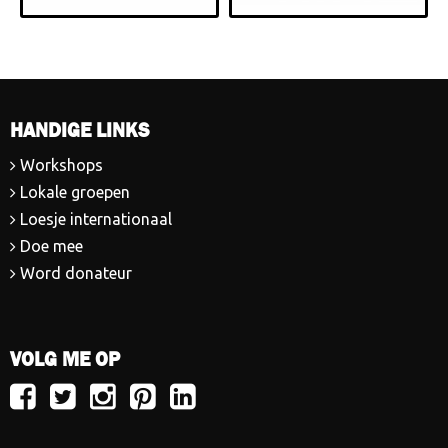
HANDIGE LINKS
Workshops
Lokale groepen
Loesje internationaal
Doe mee
Word donateur
VOLG ME OP
Volg
Volg
Volg
Volg
Volg
Loesje
Loesje
Loesje
Loesje
Loesje