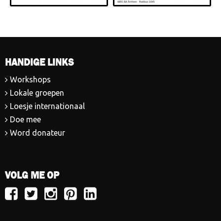
HANDIGE LINKS
Workshops
Lokale groepen
Loesje internationaal
Doe mee
Word donateur
VOLG ME OP
Volg
Volg
Volg
Volg
Volg
Loesje
Loesje
Loesje
Loesje
Loesje