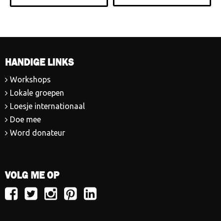
HANDIGE LINKS
Workshops
Lokale groepen
Loesje internationaal
Doe mee
Word donateur
VOLG ME OP
Volg
Volg
Volg
Volg
Volg
Loesje
Loesje
Loesje
Loesje
Loesje