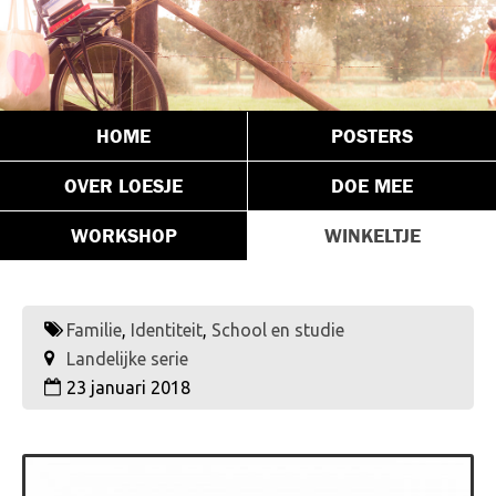
HOME
POSTERS
OVER LOESJE
DOE MEE
WORKSHOP
WINKELTJE
Familie
,
Identiteit
,
School en studie
Landelijke serie
23 januari 2018