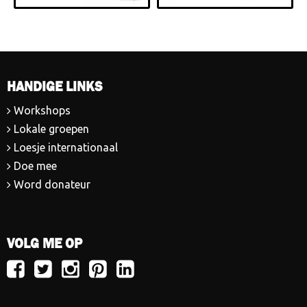
HANDIGE LINKS
Workshops
Lokale groepen
Loesje internationaal
Doe mee
Word donateur
VOLG ME OP
Volg
Volg
Volg
Volg
Volg
Loesje
Loesje
Loesje
Loesje
Loesje