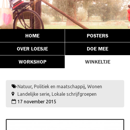
HOME
POSTERS
OVER LOESJE
DOE MEE
WORKSHOP
WINKELTJE
Natuur
,
Politiek en maatschappij
,
Wonen
Landelijke serie
,
Lokale schrijfgroepen
17 november 2015