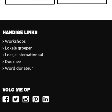
HANDIGE LINKS
Workshops
Lokale groepen
Loesje internationaal
Doe mee
Word donateur
VOLG ME OP
Volg
Volg
Volg
Volg
Volg
Loesje
Loesje
Loesje
Loesje
Loesje