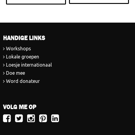
HANDIGE LINKS
Workshops
Lokale groepen
Loesje internationaal
Doe mee
Word donateur
VOLG ME OP
Volg
Volg
Volg
Volg
Volg
Loesje
Loesje
Loesje
Loesje
Loesje