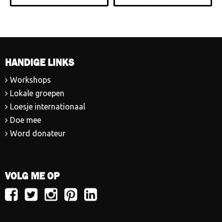
HANDIGE LINKS
Workshops
Lokale groepen
Loesje internationaal
Doe mee
Word donateur
VOLG ME OP
Volg
Volg
Volg
Volg
Volg
Loesje
Loesje
Loesje
Loesje
Loesje