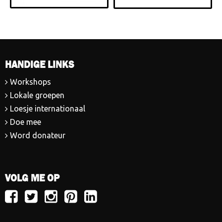
HANDIGE LINKS
Workshops
Lokale groepen
Loesje internationaal
Doe mee
Word donateur
VOLG ME OP
Volg
Volg
Volg
Volg
Volg
Loesje
Loesje
Loesje
Loesje
Loesje