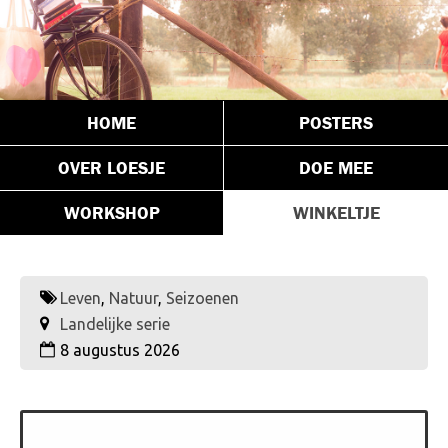
HOME
POSTERS
OVER LOESJE
DOE MEE
WORKSHOP
WINKELTJE
Leven
,
Natuur
,
Seizoenen
Landelijke serie
8 augustus 2026