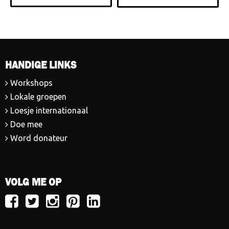
HANDIGE LINKS
Workshops
Lokale groepen
Loesje internationaal
Doe mee
Word donateur
VOLG ME OP
Volg
Volg
Volg
Volg
Volg
Loesje
Loesje
Loesje
Loesje
Loesje