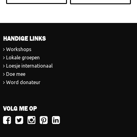
HANDIGE LINKS
Workshops
Lokale groepen
Loesje internationaal
Doe mee
Word donateur
VOLG ME OP
Volg
Volg
Volg
Volg
Volg
Loesje
Loesje
Loesje
Loesje
Loesje