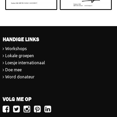
HANDIGE LINKS
Workshops
Lokale groepen
Loesje internationaal
Doe mee
Word donateur
VOLG ME OP
Volg
Volg
Volg
Volg
Volg
Loesje
Loesje
Loesje
Loesje
Loesje