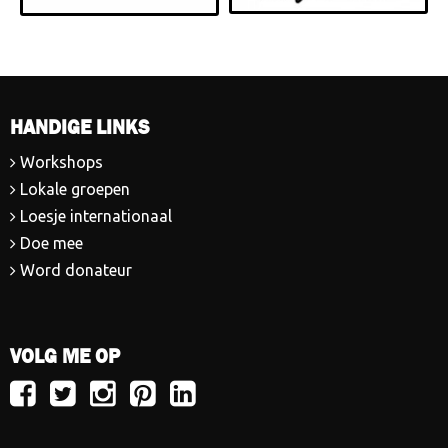
HANDIGE LINKS
Workshops
Lokale groepen
Loesje internationaal
Doe mee
Word donateur
VOLG ME OP
Volg
Volg
Volg
Volg
Volg
Loesje
Loesje
Loesje
Loesje
Loesje