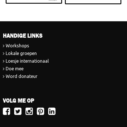
HANDIGE LINKS
Workshops
Lokale groepen
Loesje internationaal
Doe mee
Word donateur
VOLG ME OP
Volg
Volg
Volg
Volg
Volg
Loesje
Loesje
Loesje
Loesje
Loesje