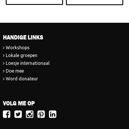
HANDIGE LINKS
Workshops
Lokale groepen
Loesje internationaal
Doe mee
Word donateur
VOLG ME OP
Volg
Volg
Volg
Volg
Volg
Loesje
Loesje
Loesje
Loesje
Loesje