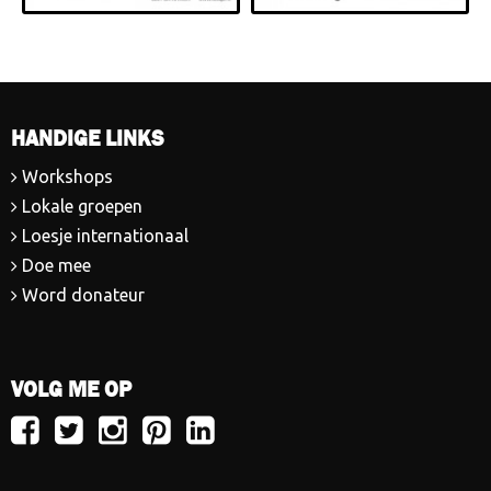
HANDIGE LINKS
Workshops
Lokale groepen
Loesje internationaal
Doe mee
Word donateur
VOLG ME OP
Volg
Volg
Volg
Volg
Volg
Loesje
Loesje
Loesje
Loesje
Loesje