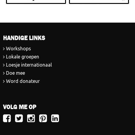
HANDIGE LINKS
Workshops
Lokale groepen
Loesje internationaal
Doe mee
Word donateur
VOLG ME OP
Volg
Volg
Volg
Volg
Volg
Loesje
Loesje
Loesje
Loesje
Loesje