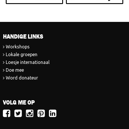
HANDIGE LINKS
Workshops
Lokale groepen
Loesje internationaal
Doe mee
Word donateur
VOLG ME OP
Volg
Volg
Volg
Volg
Volg
Loesje
Loesje
Loesje
Loesje
Loesje