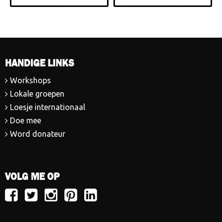
HANDIGE LINKS
Workshops
Lokale groepen
Loesje internationaal
Doe mee
Word donateur
VOLG ME OP
Volg
Volg
Volg
Volg
Volg
Loesje
Loesje
Loesje
Loesje
Loesje