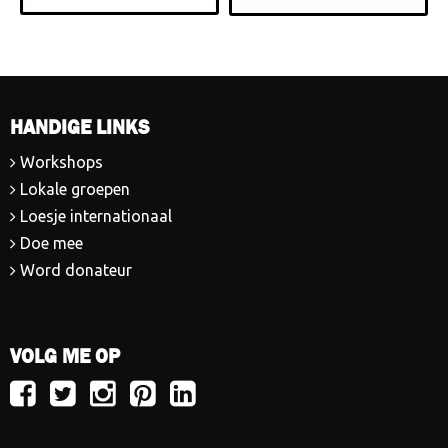
HANDIGE LINKS
Workshops
Lokale groepen
Loesje internationaal
Doe mee
Word donateur
VOLG ME OP
Volg
Volg
Volg
Volg
Volg
Loesje
Loesje
Loesje
Loesje
Loesje