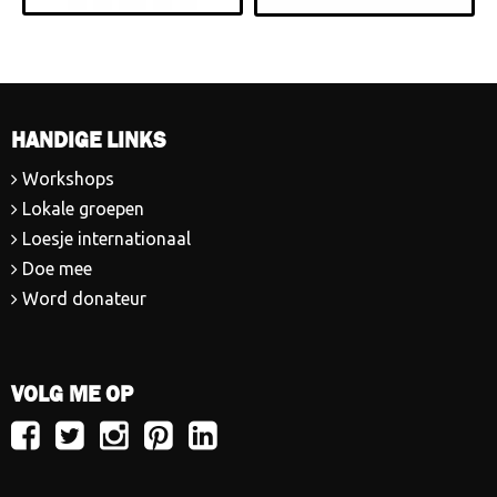
HANDIGE LINKS
Workshops
Lokale groepen
Loesje internationaal
Doe mee
Word donateur
VOLG ME OP
Volg
Volg
Volg
Volg
Volg
Loesje
Loesje
Loesje
Loesje
Loesje