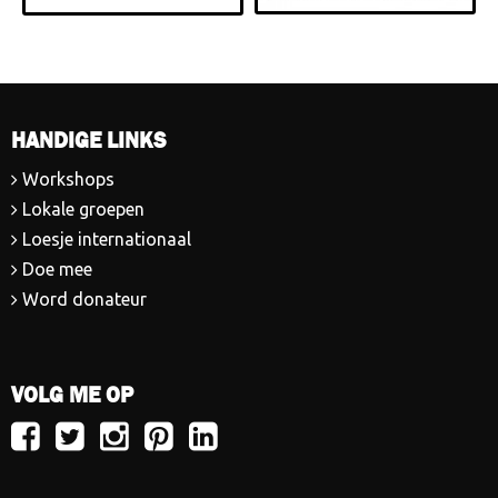
HANDIGE LINKS
Workshops
Lokale groepen
Loesje internationaal
Doe mee
Word donateur
VOLG ME OP
Volg
Volg
Volg
Volg
Volg
Loesje
Loesje
Loesje
Loesje
Loesje