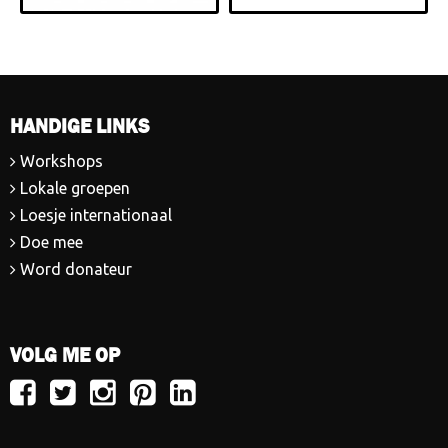
HANDIGE LINKS
Workshops
Lokale groepen
Loesje internationaal
Doe mee
Word donateur
VOLG ME OP
Volg
Volg
Volg
Volg
Volg
Loesje
Loesje
Loesje
Loesje
Loesje