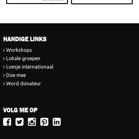
HANDIGE LINKS
Workshops
Lokale groepen
Loesje internationaal
Doe mee
Word donateur
VOLG ME OP
Volg
Volg
Volg
Volg
Volg
Loesje
Loesje
Loesje
Loesje
Loesje