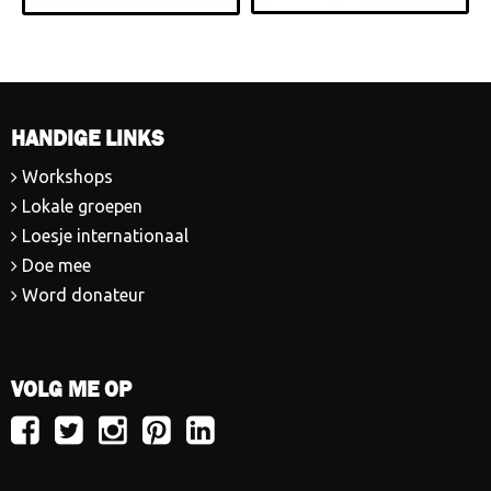
HANDIGE LINKS
Workshops
Lokale groepen
Loesje internationaal
Doe mee
Word donateur
VOLG ME OP
Volg
Volg
Volg
Volg
Volg
Loesje
Loesje
Loesje
Loesje
Loesje