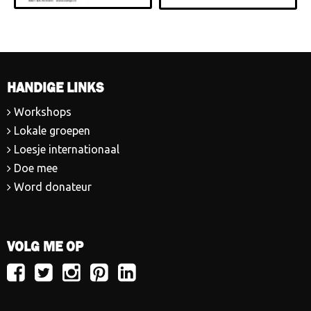
HANDIGE LINKS
Workshops
Lokale groepen
Loesje internationaal
Doe mee
Word donateur
VOLG ME OP
Volg
Volg
Volg
Volg
Volg
Loesje
Loesje
Loesje
Loesje
Loesje