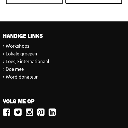
HANDIGE LINKS
Workshops
Lokale groepen
Loesje internationaal
Doe mee
Word donateur
VOLG ME OP
Volg
Volg
Volg
Volg
Volg
Loesje
Loesje
Loesje
Loesje
Loesje