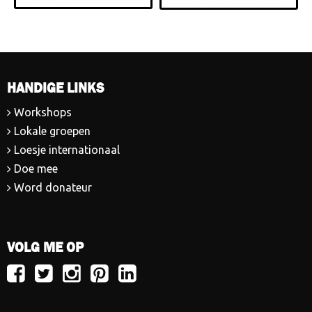
HANDIGE LINKS
Workshops
Lokale groepen
Loesje internationaal
Doe mee
Word donateur
VOLG ME OP
Volg
Volg
Volg
Volg
Volg
Loesje
Loesje
Loesje
Loesje
Loesje