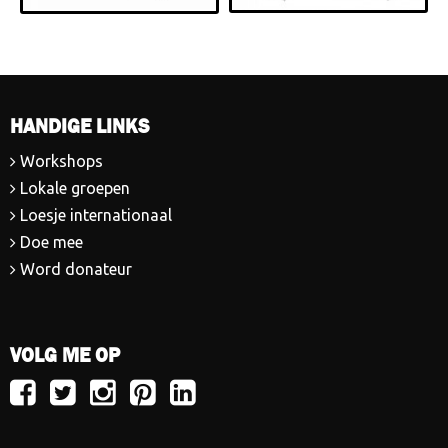
HANDIGE LINKS
Workshops
Lokale groepen
Loesje internationaal
Doe mee
Word donateur
VOLG ME OP
Volg
Volg
Volg
Volg
Volg
Loesje
Loesje
Loesje
Loesje
Loesje