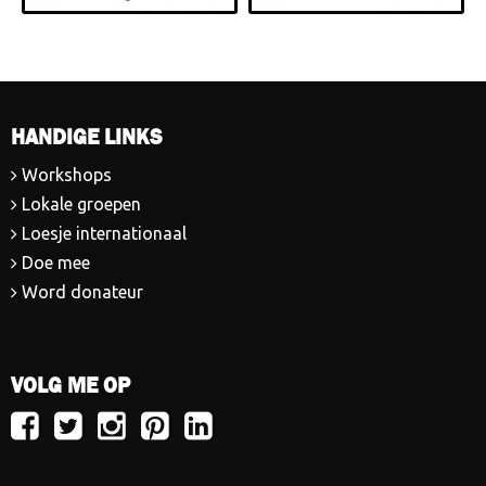
HANDIGE LINKS
Workshops
Lokale groepen
Loesje internationaal
Doe mee
Word donateur
VOLG ME OP
Volg
Volg
Volg
Volg
Volg
Loesje
Loesje
Loesje
Loesje
Loesje