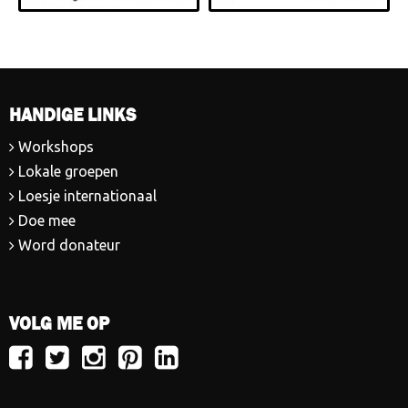
HANDIGE LINKS
Workshops
Lokale groepen
Loesje internationaal
Doe mee
Word donateur
VOLG ME OP
Volg
Volg
Volg
Volg
Volg
Loesje
Loesje
Loesje
Loesje
Loesje