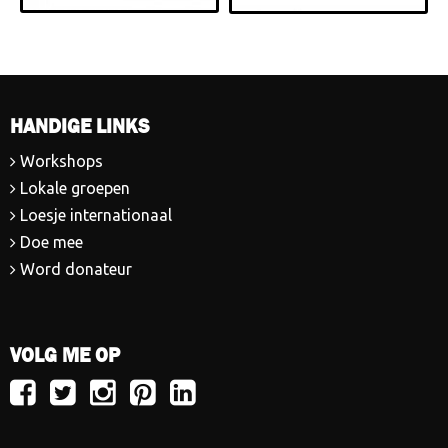
HANDIGE LINKS
Workshops
Lokale groepen
Loesje internationaal
Doe mee
Word donateur
VOLG ME OP
Volg
Volg
Volg
Volg
Volg
Loesje
Loesje
Loesje
Loesje
Loesje