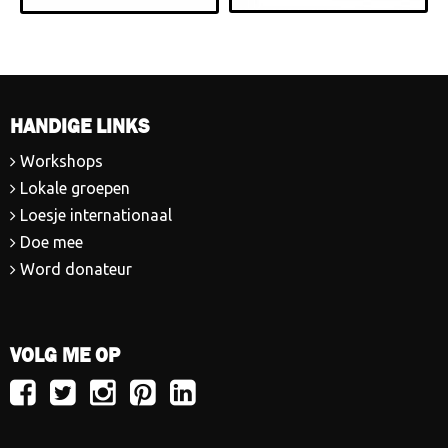
HANDIGE LINKS
Workshops
Lokale groepen
Loesje internationaal
Doe mee
Word donateur
VOLG ME OP
Volg
Volg
Volg
Volg
Volg
Loesje
Loesje
Loesje
Loesje
Loesje