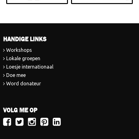
HANDIGE LINKS
Workshops
Lokale groepen
Loesje internationaal
Doe mee
Word donateur
VOLG ME OP
Volg
Volg
Volg
Volg
Volg
Loesje
Loesje
Loesje
Loesje
Loesje