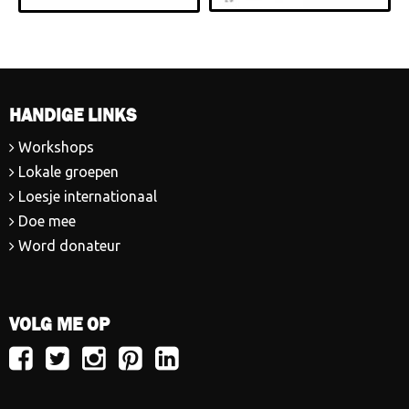
HANDIGE LINKS
Workshops
Lokale groepen
Loesje internationaal
Doe mee
Word donateur
VOLG ME OP
Volg
Volg
Volg
Volg
Volg
Loesje
Loesje
Loesje
Loesje
Loesje