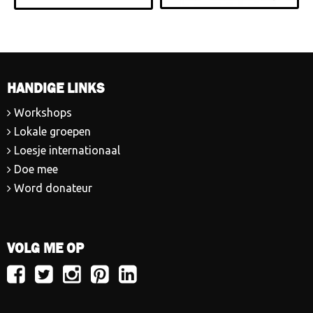
HANDIGE LINKS
Workshops
Lokale groepen
Loesje internationaal
Doe mee
Word donateur
VOLG ME OP
Volg
Volg
Volg
Volg
Volg
Loesje
Loesje
Loesje
Loesje
Loesje