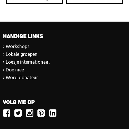
HANDIGE LINKS
Workshops
Lokale groepen
Loesje internationaal
Doe mee
Word donateur
VOLG ME OP
Volg
Volg
Volg
Volg
Volg
Loesje
Loesje
Loesje
Loesje
Loesje