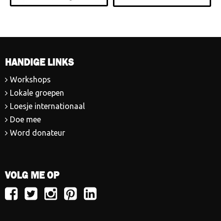
HANDIGE LINKS
Workshops
Lokale groepen
Loesje internationaal
Doe mee
Word donateur
VOLG ME OP
Volg
Volg
Volg
Volg
Volg
Loesje
Loesje
Loesje
Loesje
Loesje