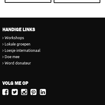
HANDIGE LINKS
Workshops
Lokale groepen
Loesje internationaal
Doe mee
Word donateur
VOLG ME OP
Volg
Volg
Volg
Volg
Volg
Loesje
Loesje
Loesje
Loesje
Loesje