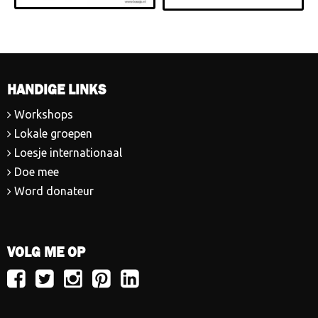
HANDIGE LINKS
Workshops
Lokale groepen
Loesje internationaal
Doe mee
Word donateur
VOLG ME OP
Volg
Volg
Volg
Volg
Volg
Loesje
Loesje
Loesje
Loesje
Loesje